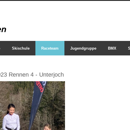
e
Skischule
Raceteam
Jugendgruppe
BMX
S
3 Rennen 4 - Unterjoch