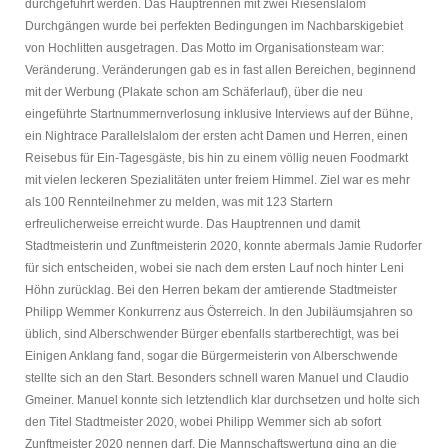
durchgeführt werden. Das Hauptrennen mit zwei Riesenslalom
Durchgängen wurde bei perfekten Bedingungen im Nachbarskigebiet
von Hochlitten ausgetragen. Das Motto im Organisationsteam war:
Veränderung. Veränderungen gab es in fast allen Bereichen, beginnend
mit der Werbung (Plakate schon am Schäferlauf), über die neu
eingeführte Startnummernverlosung inklusive Interviews auf der Bühne,
ein Nightrace Parallelslalom der ersten acht Damen und Herren, einen
Reisebus für Ein-Tagesgäste, bis hin zu einem völlig neuen Foodmarkt
mit vielen leckeren Spezialitäten unter freiem Himmel. Ziel war es mehr
als 100 Rennteilnehmer zu melden, was mit 123 Startern
erfreulicherweise erreicht wurde. Das Hauptrennen und damit
Stadtmeisterin und Zunftmeisterin 2020, konnte abermals Jamie Rudorfer
für sich entscheiden, wobei sie nach dem ersten Lauf noch hinter Leni
Höhn zurücklag. Bei den Herren bekam der amtierende Stadtmeister
Philipp Wemmer Konkurrenz aus Österreich. In den Jubiläumsjahren so
üblich, sind Alberschwender Bürger ebenfalls startberechtigt, was bei
Einigen Anklang fand, sogar die Bürgermeisterin von Alberschwende
stellte sich an den Start. Besonders schnell waren Manuel und Claudio
Gmeiner. Manuel konnte sich letztendlich klar durchsetzen und holte sich
den Titel Stadtmeister 2020, wobei Philipp Wemmer sich ab sofort
Zunftmeister 2020 nennen darf. Die Mannschaftswertung ging an die