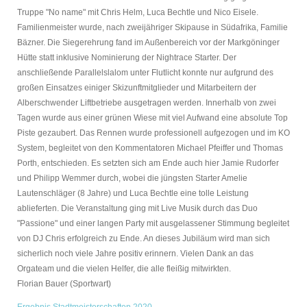
Truppe "No name" mit Chris Helm, Luca Bechtle und Nico Eisele.
Familienmeister wurde, nach zweijähriger Skipause in Südafrika, Familie
Bäzner. Die Siegerehrung fand im Außenbereich vor der Markgöninger
Hütte statt inklusive Nominierung der Nightrace Starter. Der
anschließende Parallelslalom unter Flutlicht konnte nur aufgrund des
großen Einsatzes einiger Skizunftmitglieder und Mitarbeitern der
Alberschwender Liftbetriebe ausgetragen werden. Innerhalb von zwei
Tagen wurde aus einer grünen Wiese mit viel Aufwand eine absolute Top
Piste gezaubert. Das Rennen wurde professionell aufgezogen und im KO
System, begleitet von den Kommentatoren Michael Pfeiffer und Thomas
Porth, entschieden. Es setzten sich am Ende auch hier Jamie Rudorfer
und Philipp Wemmer durch, wobei die jüngsten Starter Amelie
Lautenschläger (8 Jahre) und Luca Bechtle eine tolle Leistung
ablieferten. Die Veranstaltung ging mit Live Musik durch das Duo
"Passione" und einer langen Party mit ausgelassener Stimmung begleitet
von DJ Chris erfolgreich zu Ende. An dieses Jubiläum wird man sich
sicherlich noch viele Jahre positiv erinnern. Vielen Dank an das
Orgateam und die vielen Helfer, die alle fleißig mitwirkten.
Florian Bauer (Sportwart)
Ergebnis Stadtmeisterschaften 2020